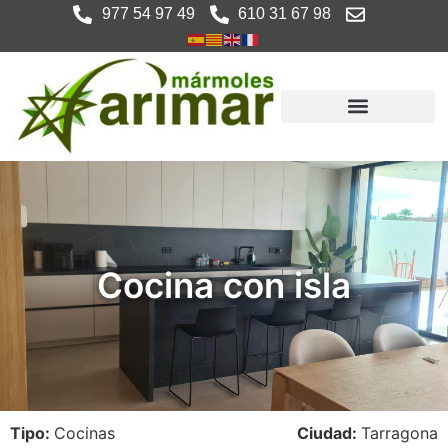
977 54 97 49
610 31 67 98
Cocina con isla
Tipo:
Cocinas
Ciudad:
Tarragona