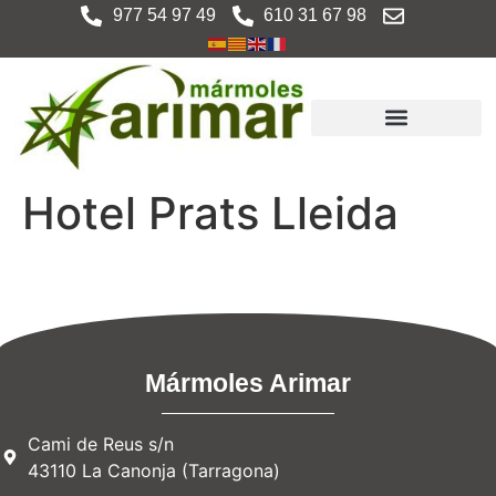
977 54 97 49
610 31 67 98
Hotel Prats Lleida
Mármoles Arimar
Cami de Reus s/n
43110 La Canonja (Tarragona)